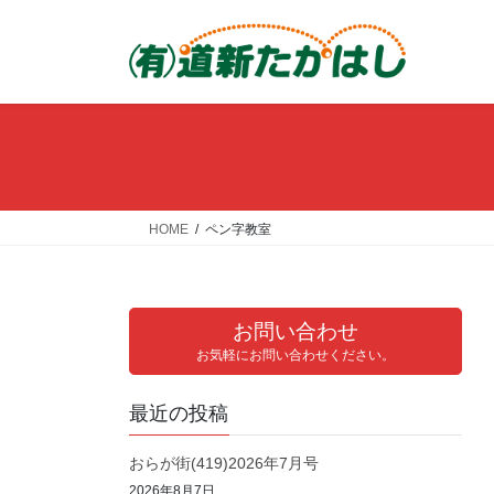
コ
ナ
ン
ビ
テ
ゲ
ン
ー
ツ
シ
へ
ョ
ス
ン
キ
に
ッ
移
HOME
ペン字教室
プ
動
お問い合わせ
お気軽にお問い合わせください。
最近の投稿
おらが街(419)2026年7月号
2026年8月7日