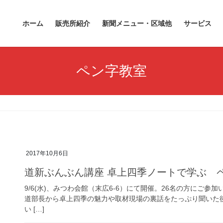
ホーム
販売所紹介
新聞メニュー・区域他
サービス
ペン字教室
2017年10月6日
道新ぶんぶん講座 卓上四季ノートで学ぶ ペン
9/6(水)、みつわ会館（末広6-6）にて開催。26名の方にご
道部長から卓上四季の魅力や取材現場の裏話をたっぷり聞いた
い […]