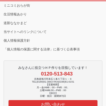
ミニコミおらが街
生活情報あかり
道新ななかまど
当サイトへのリンクについて
個人情報保護方針
「個人情報の保護に関する法律」に基づく公表事項
みなさんに役立つＨＰ作りを目指しています！
0120-513-843
北海道旭川市末広１条５丁目１－６
TEL(0166)51-3843 FAX(0166)51-0151
【営業時間】
月～金/AM9：00～PM5：00、
土曜/AM9:00～PM3：00
【休日】
日曜・祝日・新聞休刊日
お問い合わせ