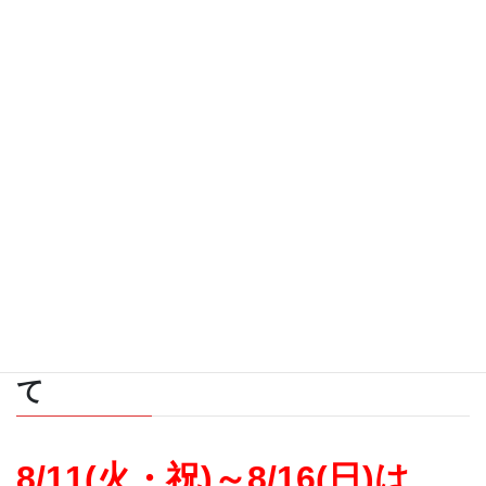
上記時間外・日祝日・新聞休刊日のお問い合わせ
は
翌営業日の受
付
となり、
新聞等のお届けや一時止め等の対応はそれ以降となります。
ご不便をおかけいたしますが宜しくお願い申し上げます。
お電話でのお問合せは、
フリーダイヤル
0120-513-843
（月～金曜／17時ま
で、土曜／15時まで）
※新聞の配達に関するお問合せのみ、日祝日／6時～10時も対応し
ています(電話のみ）
2026年お盆期間のメール対応につい
て
8/11(火・祝)～8/16(日)は