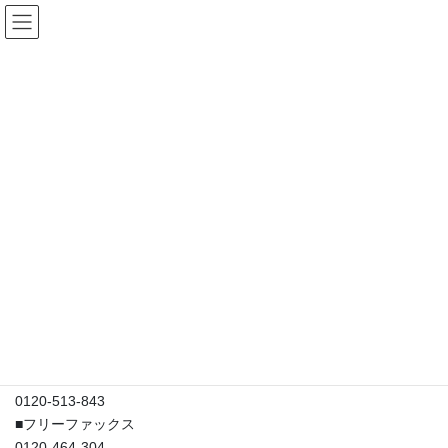
コ
ナ
ン
ビ
テ
ゲ
ン
ー
住所・営業時間
ツ
シ
へ
ョ
ス
ン
HOME
販売所紹介
住所・営業時間
キ
に
ッ
移
プ
動
〒071－8131
北海道旭川市末広１条５丁目1-6
TEL 0166-51-3843
FAX 0166-51-0151
■フリーダイヤル
0120-513-843
■フリーファックス
0120-464-304