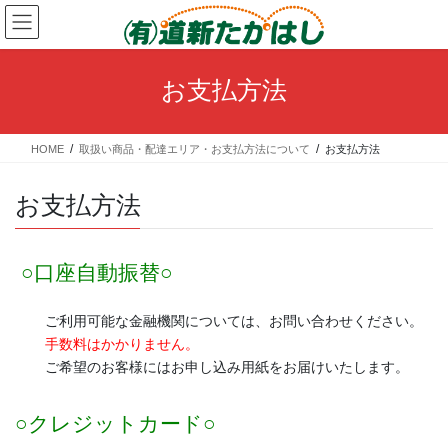
コ
ナ
ン
ビ
テ
ゲ
ン
ー
お支払方法
ツ
シ
へ
ョ
ス
ン
HOME
取扱い商品・配達エリア・お支払方法について
お支払方法
キ
に
ッ
移
プ
動
お支払方法
○口座自動振替○
ご利用可能な金融機関については、お問い合わせください。
手数料はかかりません。
ご希望のお客様にはお申し込み用紙をお届けいたします。
○クレジットカード○