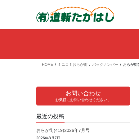
コ
ナ
ン
ビ
テ
ゲ
ン
ー
ツ
シ
へ
ョ
ス
ン
キ
に
ッ
移
HOME
ミニコミおらが街
バックナンバー
おらが街(
プ
動
お問い合わせ
お気軽にお問い合わせください。
最近の投稿
おらが街(419)2026年7月号
2026年8月7日