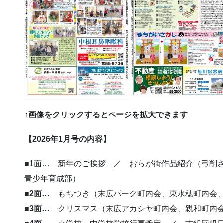
↑画像をクリックするとページを拡大できます
【2026年1月号の内容】
■1面… 新年のご挨拶 ／ おらが街作品紹介（弓削
青少年育成部）
■2面…
もちつき（末広パーク町内会、東水穂町内会
■3面…
クリスマス（末広アカシヤ町内会、親和町内