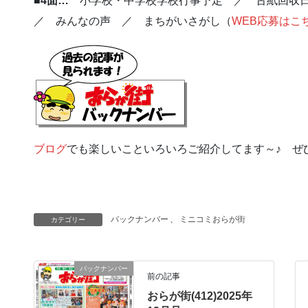
■4面…
小学校・中学校学校行事予定 ／ 古紙回収
／ みんなの声 ／ まちがいさがし（
WEB応募はこ
ブログ
でも楽しいこといろいろご紹介してます～♪ ぜ
バックナンバー
、
ミニコミおらが街
カテゴリー
バックナンバー
前の記事
おらが街(412)2025年