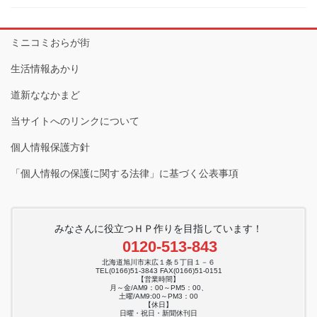
ミニコミおらが街
生活情報あかり
道新ななかまど
当サイトへのリンクについて
個人情報保護方針
「個人情報の保護に関する法律」に基づく公表事項
みなさんに役立つＨＰ作りを目指しています！
0120-513-843
北海道旭川市末広１条５丁目１－６
TEL(0166)51-3843 FAX(0166)51-0151
【営業時間】
月～金/AM9：00～PM5：00、
土曜/AM9:00～PM3：00
【休日】
日曜・祝日・新聞休刊日