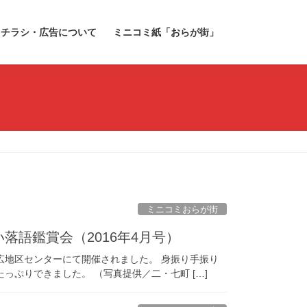
チラシ・広告について
ミニコミ紙「おらが街」
ミニコミおらが街
落語鑑賞会（2016年4月号）
広地区センターにて開催されました。 身振り手振り
ぷりできました。 （写真提供／二・七町 […]