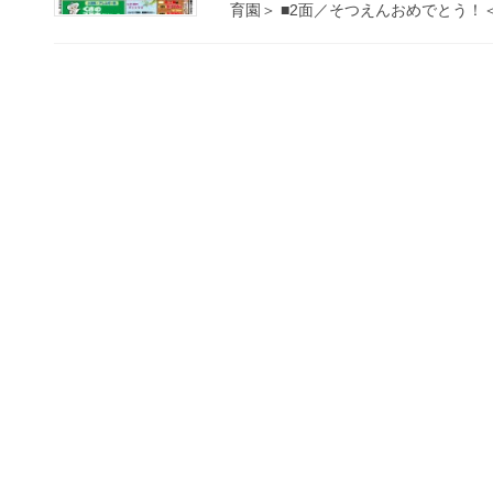
育園＞ ■2面／そつえんおめでとう！＜