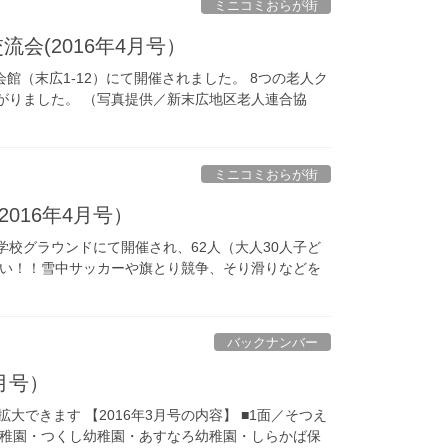
ミニコミおらが街
会(2016年4月号）
会館（末広1-12）にて開催されました。 8つの老人ク
がりました。 （写真提供／新末広地区老人連合協
ミニコミおらが街
016年4月号）
学校グラウンドにて開催され、62人（大人30人子ど
ぱい！！雪中サッカーや旗とり競争、そり滑りなどを
バックナンバー
3月号）
大できます 【2016年3月号の内容】 ■1面／そつえ
稚園・つくし幼稚園・あすなろ幼稚園・しらかば保