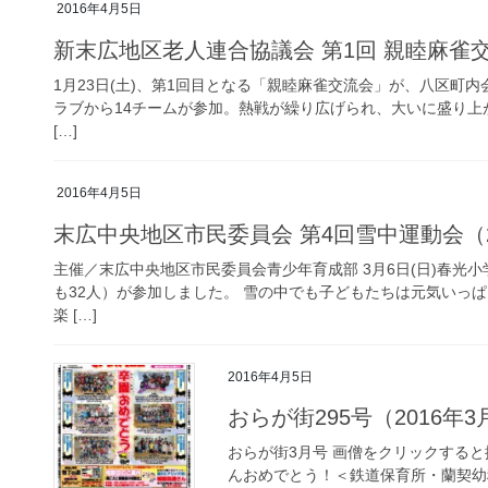
2016年4月5日
新末広地区老人連合協議会 第1回 親睦麻雀交流
1月23日(土)、第1回目となる「親睦麻雀交流会」が、八区町内
ラブから14チームが参加。熱戦が繰り広げられ、大いに盛り上
[…]
2016年4月5日
末広中央地区市民委員会 第4回雪中運動会（2
主催／末広中央地区市民委員会青少年育成部 3月6日(日)春光小
も32人）が参加しました。 雪の中でも子どもたちは元気いっ
楽 […]
2016年4月5日
おらが街295号（2016年
おらが街3月号 画僧をクリックすると拡
んおめでとう！＜鉄道保育所・蘭契幼