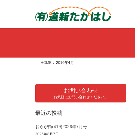
コ
ナ
ン
ビ
テ
ゲ
ン
ー
ツ
シ
へ
ョ
ス
ン
キ
に
ッ
移
HOME
2016年4月
プ
動
お問い合わせ
お気軽にお問い合わせください。
最近の投稿
おらが街(419)2026年7月号
2026年8月7日