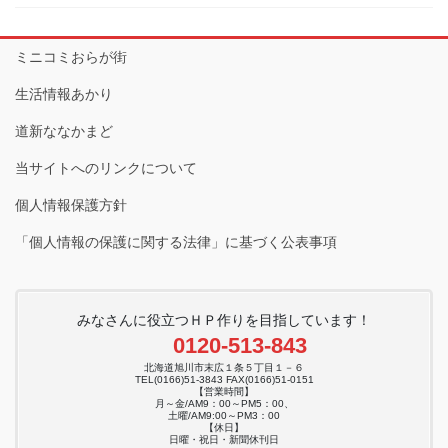
ミニコミおらが街
生活情報あかり
道新ななかまど
当サイトへのリンクについて
個人情報保護方針
「個人情報の保護に関する法律」に基づく公表事項
みなさんに役立つＨＰ作りを目指しています！
0120-513-843
北海道旭川市末広１条５丁目１－６
TEL(0166)51-3843 FAX(0166)51-0151
【営業時間】
月～金/AM9：00～PM5：00、
土曜/AM9:00～PM3：00
【休日】
日曜・祝日・新聞休刊日