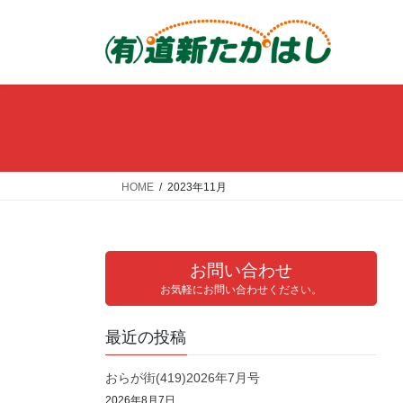
コ
ナ
ン
ビ
テ
ゲ
ン
ー
ツ
シ
へ
ョ
ス
ン
キ
に
ッ
移
HOME
2023年11月
プ
動
お問い合わせ
お気軽にお問い合わせください。
最近の投稿
おらが街(419)2026年7月号
2026年8月7日