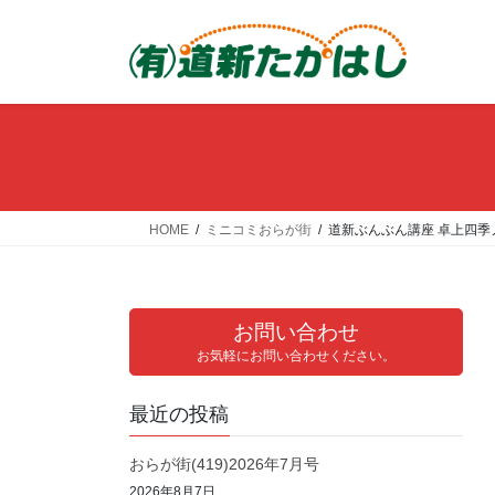
コ
ナ
ン
ビ
テ
ゲ
ン
ー
ツ
シ
へ
ョ
ス
ン
キ
に
ッ
移
HOME
ミニコミおらが街
道新ぶんぶん講座 卓上四季
プ
動
お問い合わせ
お気軽にお問い合わせください。
最近の投稿
おらが街(419)2026年7月号
2026年8月7日