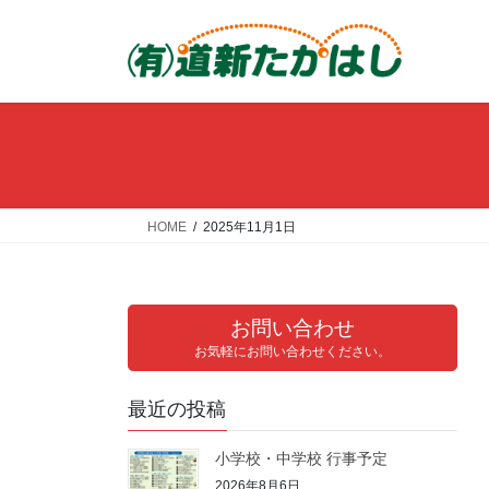
コ
ナ
ン
ビ
テ
ゲ
ン
ー
ツ
シ
へ
ョ
ス
ン
キ
に
ッ
移
HOME
2025年11月1日
プ
動
お問い合わせ
お気軽にお問い合わせください。
最近の投稿
小学校・中学校 行事予定
2026年8月6日