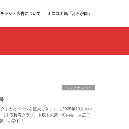
チラシ・広告について
ミニコミ紙「おらが街」
バックナンバー
号
ックするとページを拡大できます 【2025年10月号の
ね！（末広長寿クラブ、末広中央第一町内会、末広二・
一小学 […]