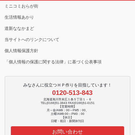
ミニコミおらが街
生活情報あかり
道新ななかまど
当サイトへのリンクについて
個人情報保護方針
「個人情報の保護に関する法律」に基づく公表事項
みなさんに役立つＨＰ作りを目指しています！
0120-513-843
北海道旭川市末広１条５丁目１－６
TEL(0166)51-3843 FAX(0166)51-0151
【営業時間】
月～金/AM9：00～PM5：00、
土曜/AM9:00～PM3：00
【休日】
日曜・祝日・新聞休刊日
お問い合わせ