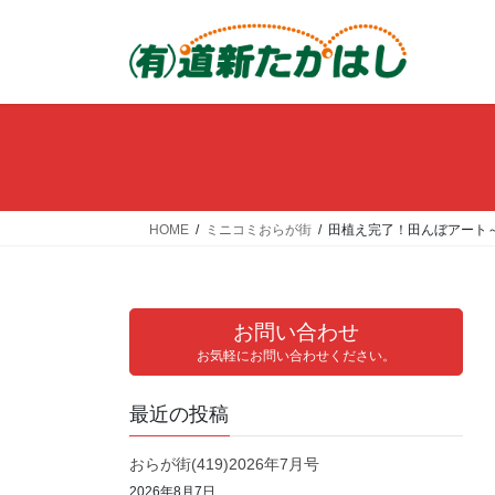
コ
ナ
ン
ビ
テ
ゲ
ン
ー
ツ
シ
へ
ョ
ス
ン
キ
に
ッ
移
HOME
ミニコミおらが街
田植え完了！田んぼアート～
プ
動
お問い合わせ
お気軽にお問い合わせください。
最近の投稿
おらが街(419)2026年7月号
2026年8月7日