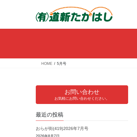
コ
ナ
ン
ビ
テ
ゲ
ン
ー
ツ
シ
へ
ョ
ス
ン
キ
に
ッ
移
HOME
5月号
プ
動
お問い合わせ
お気軽にお問い合わせください。
最近の投稿
おらが街(419)2026年7月号
2026年8月7日