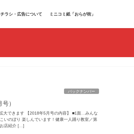
チラシ・広告について
ミニコミ紙「おらが街」
バックナンバー
5月号）
大できます 【2018年5月号の内容】 ■1面…みんな
こいのぼり 楽しんでいます！健康一人踊り教室／第
店紹介 […]