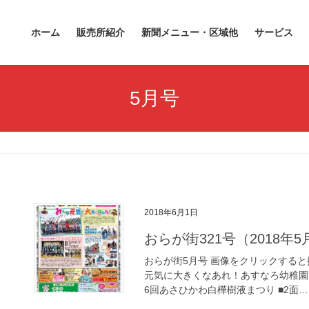
ホーム
販売所紹介
新聞メニュー・区域他
サービス
5月号
2018年6月1日
おらが街321号（2018年
おらが街5月号 画像をクリックすると拡
元気に大きくなあれ！あすなろ幼稚園
6回あさひかわ白樺樹液まつり ■2面…お