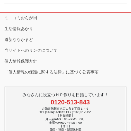
ミニコミおらが街
生活情報あかり
道新ななかまど
当サイトへのリンクについて
個人情報保護方針
「個人情報の保護に関する法律」に基づく公表事項
みなさんに役立つＨＰ作りを目指しています！
0120-513-843
北海道旭川市末広１条５丁目１－６
TEL(0166)51-3843 FAX(0166)51-0151
【営業時間】
月～金/AM9：00～PM5：00、
土曜/AM9:00～PM3：00
【休日】
日曜・祝日・新聞休刊日