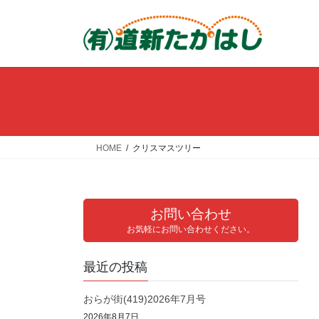
コ
ナ
ン
ビ
テ
ゲ
ン
ー
ツ
シ
へ
ョ
ス
ン
キ
に
ッ
移
HOME
クリスマスツリー
プ
動
お問い合わせ
お気軽にお問い合わせください。
最近の投稿
おらが街(419)2026年7月号
2026年8月7日