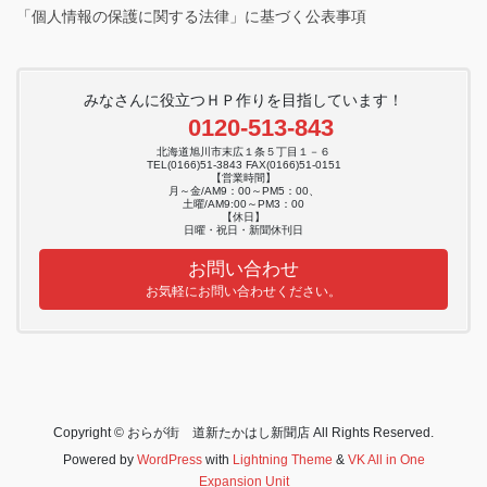
「個人情報の保護に関する法律」に基づく公表事項
みなさんに役立つＨＰ作りを目指しています！
0120-513-843
北海道旭川市末広１条５丁目１－６
TEL(0166)51-3843 FAX(0166)51-0151
【営業時間】
月～金/AM9：00～PM5：00、
土曜/AM9:00～PM3：00
【休日】
日曜・祝日・新聞休刊日
お問い合わせ
お気軽にお問い合わせください。
Copyright © おらが街 道新たかはし新聞店 All Rights Reserved.
Powered by
WordPress
with
Lightning Theme
&
VK All in One
Expansion Unit