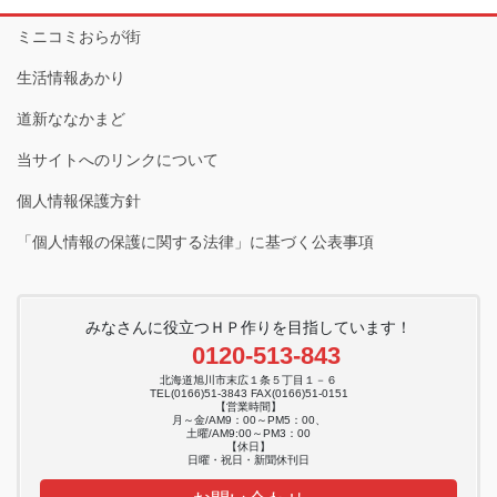
ミニコミおらが街
生活情報あかり
道新ななかまど
当サイトへのリンクについて
個人情報保護方針
「個人情報の保護に関する法律」に基づく公表事項
みなさんに役立つＨＰ作りを目指しています！
0120-513-843
北海道旭川市末広１条５丁目１－６
TEL(0166)51-3843 FAX(0166)51-0151
【営業時間】
月～金/AM9：00～PM5：00、
土曜/AM9:00～PM3：00
【休日】
日曜・祝日・新聞休刊日