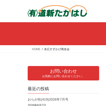
コ
ナ
ン
ビ
テ
ゲ
ン
ー
ツ
シ
へ
ョ
ス
ン
キ
に
ッ
移
HOME
末広すずかげ商友会
プ
動
お問い合わせ
お気軽にお問い合わせください。
最近の投稿
おらが街(419)2026年7月号
2026年8月7日