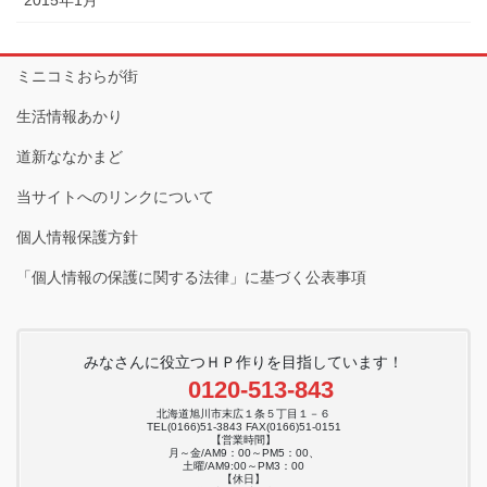
2015年1月
ミニコミおらが街
生活情報あかり
道新ななかまど
当サイトへのリンクについて
個人情報保護方針
「個人情報の保護に関する法律」に基づく公表事項
みなさんに役立つＨＰ作りを目指しています！
0120-513-843
北海道旭川市末広１条５丁目１－６
TEL(0166)51-3843 FAX(0166)51-0151
【営業時間】
月～金/AM9：00～PM5：00、
土曜/AM9:00～PM3：00
【休日】