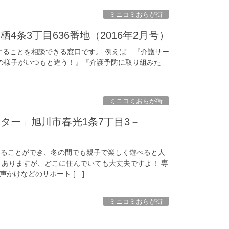
ミニコミおらが街
条3丁目636番地（2016年2月号）
することを相談できる窓口です。 例えば…『介護サー
の様子がいつもと違う！』『介護予防に取り組みた
ミニコミおらが街
ター」旭川市春光1条7丁目3－
することができ、冬の間でも親子で楽しく遊べると人
とありますが、どこに住んでいても大丈夫ですよ！ 専
かけなどのサポート […]
ミニコミおらが街