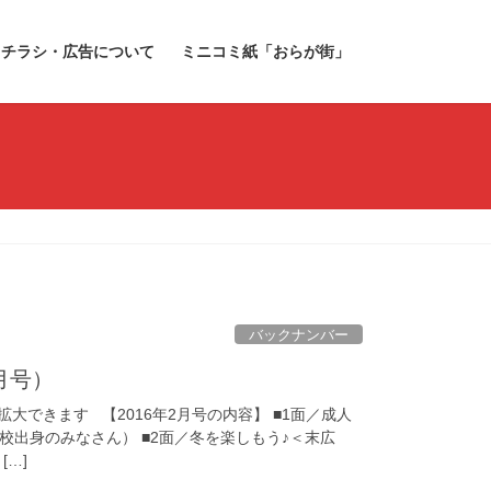
チラシ・広告について
ミニコミ紙「おらが街」
バックナンバー
2月号）
大できます 【2016年2月号の内容】 ■1面／成人
校出身のみなさん） ■2面／冬を楽しもう♪＜末広
…]