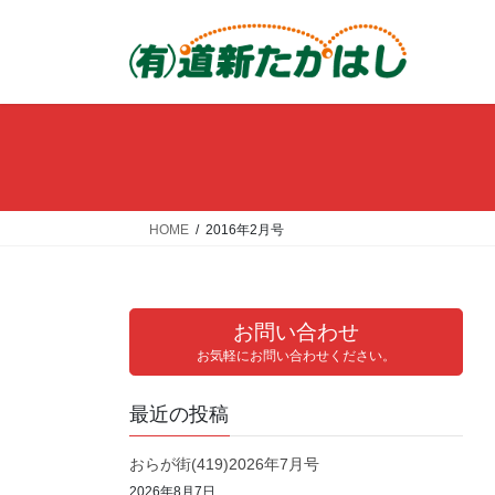
コ
ナ
ン
ビ
テ
ゲ
ン
ー
ツ
シ
へ
ョ
ス
ン
キ
に
ッ
移
HOME
2016年2月号
プ
動
お問い合わせ
お気軽にお問い合わせください。
最近の投稿
おらが街(419)2026年7月号
2026年8月7日