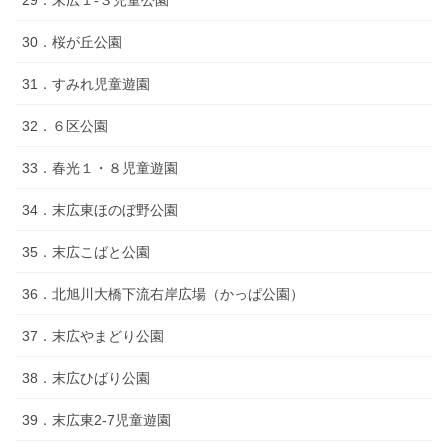
29．末広１‐３児童公園
30．桜が丘公園
31．すみれ児童遊園
32．６区公園
33．春光１・８児童遊園
34．末広東ほのぼ野公園
35．末広こばと公園
36．北旭川大橋下流右岸広場（かっぱ公園）
37．末広やまどり公園
38．末広ひばり公園
39．末広東2-7児童遊園