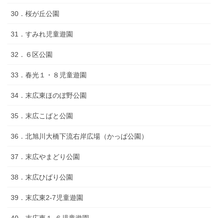
30．桜が丘公園
31．すみれ児童遊園
32．６区公園
33．春光１・８児童遊園
34．末広東ほのぼ野公園
35．末広こばと公園
36．北旭川大橋下流右岸広場（かっぱ公園）
37．末広やまどり公園
38．末広ひばり公園
39．末広東2-7児童遊園
40．末広東１-６児童遊園