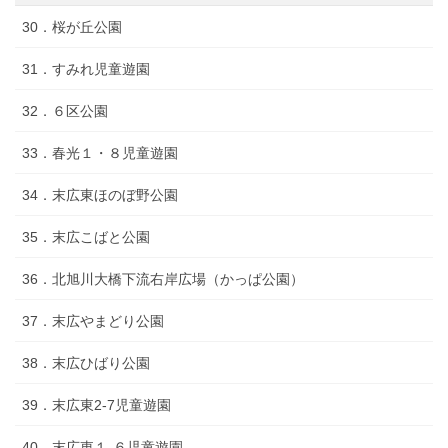
30．桜が丘公園
31．すみれ児童遊園
32．６区公園
33．春光１・８児童遊園
34．末広東ほのぼ野公園
35．末広こばと公園
36．北旭川大橋下流右岸広場（かっぱ公園）
37．末広やまどり公園
38．末広ひばり公園
39．末広東2-7児童遊園
40．末広東１-６児童遊園