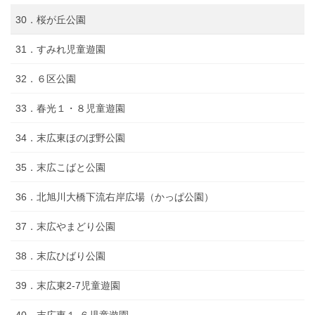
30．桜が丘公園
31．すみれ児童遊園
32．６区公園
33．春光１・８児童遊園
34．末広東ほのぼ野公園
35．末広こばと公園
36．北旭川大橋下流右岸広場（かっぱ公園）
37．末広やまどり公園
38．末広ひばり公園
39．末広東2-7児童遊園
40．末広東１-６児童遊園