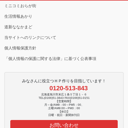
ミニコミおらが街
生活情報あかり
道新ななかまど
当サイトへのリンクについて
個人情報保護方針
「個人情報の保護に関する法律」に基づく公表事項
みなさんに役立つＨＰ作りを目指しています！
0120-513-843
北海道旭川市末広１条５丁目１－６
TEL(0166)51-3843 FAX(0166)51-0151
【営業時間】
月～金/AM9：00～PM5：00、
土曜/AM9:00～PM3：00
【休日】
日曜・祝日・新聞休刊日
お問い合わせ