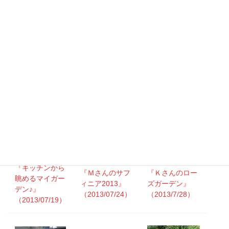
★『おらが街1
番！？に春が来
『華やかな寄せ
『ご夫婦で素敵
るお庭♪』
植えがいっぱい
なお庭づくり♪
（2013/04/24）
♪Ｏさんのお
Ｓさんのお庭』
★『Ｋさんのお
庭』
（2013/07/10）
庭、その後』
（2013/07/05）
（2013/05/31）
『キッチンから
『Ｍさんのサフ
『Ｋさんのロー
眺めるマイガー
ィニア2013』
ズガーデン』
デン♪』
（2013/07/24）
（2013/7/28）
（2013/07/19）