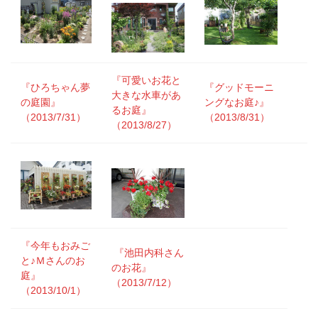
『可愛いお花と
『ひろちゃん夢
『グッドモーニ
大きな水車があ
の庭園』
ングなお庭♪』
るお庭』
（2013/7/31）
（2013/8/31）
（2013/8/27）
『今年もおみご
『池田内科さん
と♪Ｍさんのお
のお花』
庭』
（2013/7/12）
（2013/10/1）