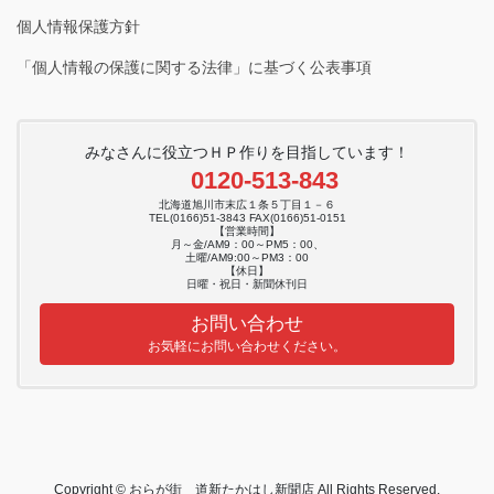
個人情報保護方針
「個人情報の保護に関する法律」に基づく公表事項
みなさんに役立つＨＰ作りを目指しています！
0120-513-843
北海道旭川市末広１条５丁目１－６
TEL(0166)51-3843 FAX(0166)51-0151
【営業時間】
月～金/AM9：00～PM5：00、
土曜/AM9:00～PM3：00
【休日】
日曜・祝日・新聞休刊日
お問い合わせ
お気軽にお問い合わせください。
Copyright © おらが街 道新たかはし新聞店 All Rights Reserved.