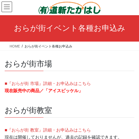
コ
ナ
ン
ビ
テ
ゲ
ン
ー
おらが街イベント各種お申込み
ツ
シ
へ
ョ
ス
ン
HOME
おらが街イベント各種お申込み
キ
に
ッ
移
プ
動
おらが街市場
■『おらが街 市場』詳細・お申込みはこちら
現在販売中の商品／
「アイスピッケル」
おらが街教室
■『おらが街 教室』詳細・お申込みはこちら
現在は開催しておりませんが、過去の記録を確認できます。