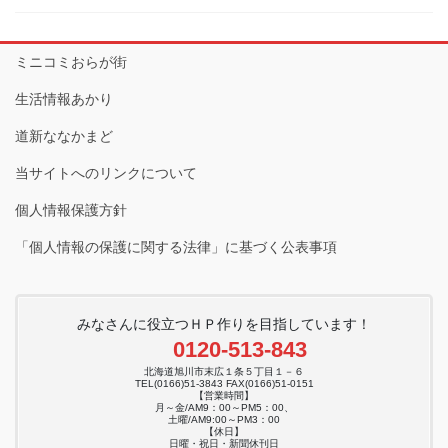
ミニコミおらが街
生活情報あかり
道新ななかまど
当サイトへのリンクについて
個人情報保護方針
「個人情報の保護に関する法律」に基づく公表事項
みなさんに役立つＨＰ作りを目指しています！
0120-513-843
北海道旭川市末広１条５丁目１－６
TEL(0166)51-3843 FAX(0166)51-0151
【営業時間】
月～金/AM9：00～PM5：00、
土曜/AM9:00～PM3：00
【休日】
日曜・祝日・新聞休刊日