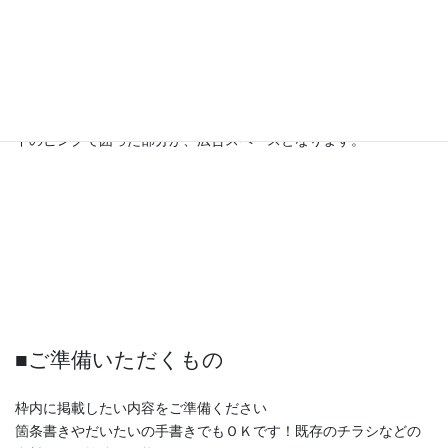
上部の黒い帯の部分に、お教室の名前が入ります（全スポンサー
様共通）
下のピンクで囲った部分が、広告スペースとなります。
■ご準備いただくもの
枠内に掲載したい内容をご準備ください
箇条書きやだいたいの手書きでもＯＫです！既存のチラシなどの