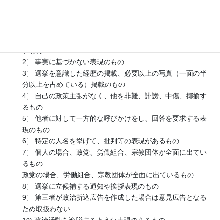
■政治活動折込広告が持込まれた場合
下記項目に該当するもの、公職選挙法に抵触するものについ
ては折込できません。
1） 個人の場合、後援会が選挙管理委員会に届けられていな
いもの
2） 事実に基づかない表現のもの
3） 選挙を意識した経歴の掲載、必要以上の写真（一面の半
分以上を占めている）掲載のもの
4） 自己の政策主張がなく、他を非難、誹謗、中傷、揶揄す
るもの
5） 他者に対して一方的な呼びかけをし、回答を要求する表
現のもの
6） 特定の人名を挙げて、批判等の表現があるもの
7） 個人の場合、政党、労働組合、宗教団体が全面に出てい
るもの
政党の場合、労働組合、宗教団体が全面に出ているもの
8） 選挙に立候補する通知や挨拶表現のもの
9） 第三者が政治折込広告を作成した場合は意見広告となる
ため取扱わない