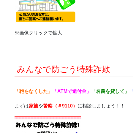
※画像クリックで拡大
みんなで防ごう特殊詐欺
「鞄をなくした」
「ATMで還付金」
「名義を貸して」
まずは
家族
や
警察（＃9110）
に相談しましょう！！