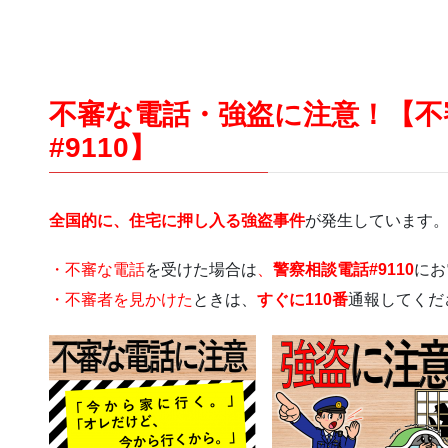
不審な電話・強盗に注意！【不
#9110】
全国的に、住宅に押し入る強盗事件
が発生しています
・不審な電話
を受けた場合は
、
警察相談電話#9110
にお
・不審者を見かけた
ときは、
すぐに110番
通報してくだ