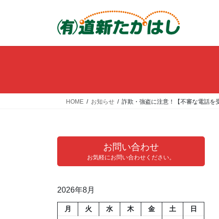
コ
ナ
ン
ビ
テ
ゲ
ン
ー
ツ
シ
へ
ョ
ス
ン
キ
に
ッ
移
HOME
お知らせ
詐欺・強盗に注意！【不審な電話を受け
プ
動
お問い合わせ
お気軽にお問い合わせください。
2026年8月
月
火
水
木
金
土
日