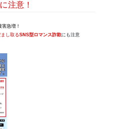
欺に注意！
被害急増！
だまし取る
SNS型ロマンス詐欺
にも注意