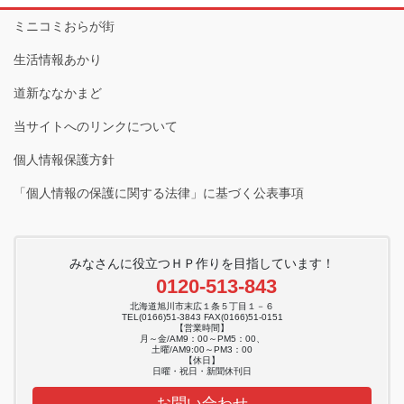
ミニコミおらが街
生活情報あかり
道新ななかまど
当サイトへのリンクについて
個人情報保護方針
「個人情報の保護に関する法律」に基づく公表事項
みなさんに役立つＨＰ作りを目指しています！
0120-513-843
北海道旭川市末広１条５丁目１－６
TEL(0166)51-3843 FAX(0166)51-0151
【営業時間】
月～金/AM9：00～PM5：00、
土曜/AM9:00～PM3：00
【休日】
日曜・祝日・新聞休刊日
お問い合わせ