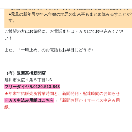
●記事をスクラップしている
●防犯対策はしっかりしたい（ポストに新聞がたまると危険です）
●元旦の新年号や年末年始の地元の出来事もまとめ読みるすことが
す。
ご希望の方はお気軽に、お電話またはＦＡＸにてお申込みくださ
い！
また、「一時止め」のお電話もお早目にどうぞ♪
（有）道新高橋新聞店
旭川市末広１条５丁目1-6
フリーダイヤル0120-513-843
★年末年始販売所営業時間と、新聞発刊・配達時間のお知らせ
ＦＡＸ申込み用紙はこちら
→
「新聞お預かりサービス申込み用
紙」