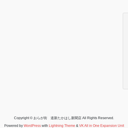
Copyright © おらが街 道新たかはし新聞店 All Rights Reserved.
Powered by
WordPress
with
Lightning Theme
&
VK All in One Expansion Unit