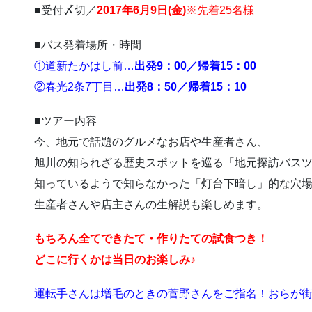
■受付〆切／
2017年6月9日(金)
※先着25名様
■バス発着場所・時間
①道新たかはし前…
出発9：00／帰着15：00
②春光2条7丁目…
出発8：50／帰着15：10
■ツアー内容
今、地元で話題のグルメなお店や生産者さん、
旭川の知られざる歴史スポットを巡る「地元探訪バス
知っているようで知らなかった「灯台下暗し」的な穴
生産者さんや店主さんの生解説も楽しめます。
もちろん全てできたて・作りたての試食つき！
どこに行くかは当日のお楽しみ♪
運転手さんは増毛のときの菅野さんをご指名！おらが街