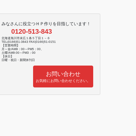
みなさんに役立つＨＰ作りを目指しています！
0120-513-843
北海道旭川市末広１条５丁目１－６
TEL(0166)51-3843 FAX(0166)51-0151
【営業時間】
月～金/AM9：00～PM5：00、
土曜/AM9:00～PM3：00
【休日】
日曜・祝日・新聞休刊日
お問い合わせ
お気軽にお問い合わせください。