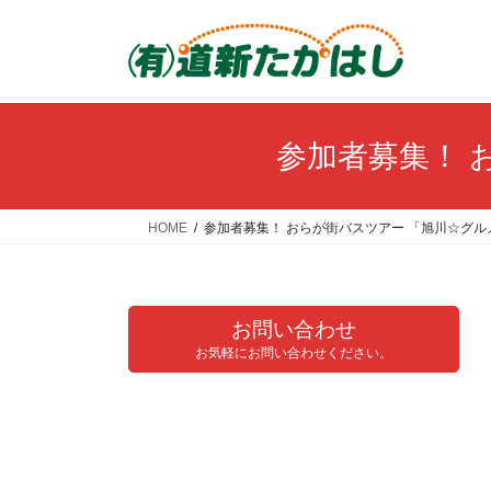
コ
ナ
ン
ビ
テ
ゲ
ン
ー
ツ
シ
へ
ョ
参加者募集！ 
ス
ン
キ
に
ッ
移
HOME
参加者募集！ おらが街バスツアー 「旭川☆グ
プ
動
お問い合わせ
お気軽にお問い合わせください。