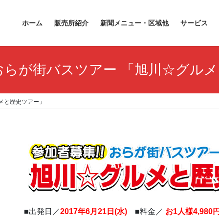
ホーム
販売所紹介
新聞メニュー・区域他
サービス
おらが街バスツアー 「旭川☆グル
ルメと歴史ツアー」
■出発日／
2017年6月21日(水)
■料金／
お1人様
4,980