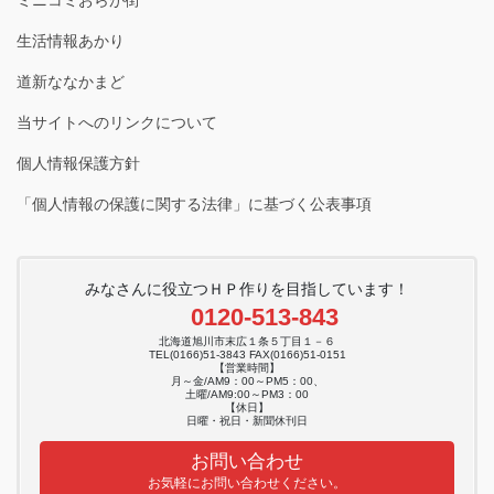
生活情報あかり
道新ななかまど
当サイトへのリンクについて
個人情報保護方針
「個人情報の保護に関する法律」に基づく公表事項
みなさんに役立つＨＰ作りを目指しています！
0120-513-843
北海道旭川市末広１条５丁目１－６
TEL(0166)51-3843 FAX(0166)51-0151
【営業時間】
月～金/AM9：00～PM5：00、
土曜/AM9:00～PM3：00
【休日】
日曜・祝日・新聞休刊日
お問い合わせ
お気軽にお問い合わせください。