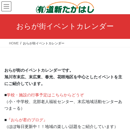
コ
ナ
ン
ビ
テ
ゲ
ン
ー
おらが街イベントカレンダー
ツ
シ
へ
ョ
ス
ン
HOME
おらが街イベントカレンダー
キ
に
ッ
移
プ
動
おらが街のイベントカレンダーです。
旭川市末広、末広東、春光、花咲地区を中心としたイベントを主
にご紹介しています。
■
学校・施設の行事予定はこちらからどうぞ
（小・中学校、北部老人福祉センター、末広地域活動センターあ
つま～る）
■
『おらが君のブログ』
（ほぼ毎日更新中！！地域の楽しい話題をご紹介しています）