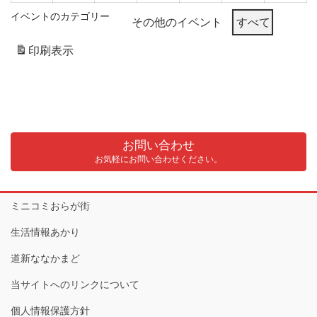
8
8
8
8
8
8
8
イベントのカテゴリー
その他のイベント
すべて
月
月
月
月
月
月
月
3
4
5
6
7
8
9
印刷
表示
日
日
日
日
日
日
日
お問い合わせ
お気軽にお問い合わせください。
ミニコミおらが街
生活情報あかり
道新ななかまど
当サイトへのリンクについて
個人情報保護方針