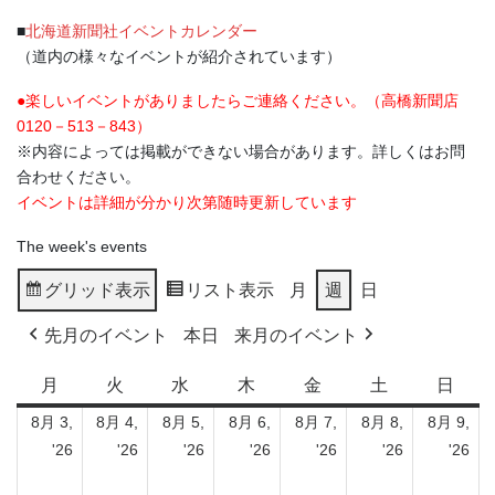
■
北海道新聞社イベントカレンダー
（道内の様々なイベントが紹介されています）
●楽しいイベントがありましたらご連絡ください。（高橋新聞店
0120－513－843）
※内容によっては掲載ができない場合があります。詳しくはお問
合わせください。
イベントは詳細が分かり次第随時更新しています
The week's events
グリッド
表示
リスト
表示
月
週
日
先月のイベント
本日
来月のイベント
月
月
火
火
水
水
木
木
金
金
土
土
日
日
曜
曜
曜
曜
曜
曜
曜
8月 3,
8月 4,
8月 5,
8月 6,
8月 7,
8月 8,
8月 9,
日
日
日
日
日
日
日
2026
2026
2026
2026
2026
2026
20
'26
'26
'26
'26
'26
'26
'26
年
年
年
年
年
年
年