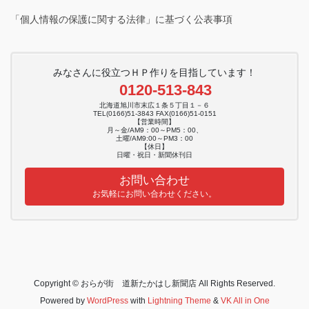
「個人情報の保護に関する法律」に基づく公表事項
みなさんに役立つＨＰ作りを目指しています！
0120-513-843
北海道旭川市末広１条５丁目１－６
TEL(0166)51-3843 FAX(0166)51-0151
【営業時間】
月～金/AM9：00～PM5：00、
土曜/AM9:00～PM3：00
【休日】
日曜・祝日・新聞休刊日
お問い合わせ
お気軽にお問い合わせください。
Copyright © おらが街 道新たかはし新聞店 All Rights Reserved.
Powered by
WordPress
with
Lightning Theme
&
VK All in One