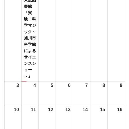
7
7
の
7
7
7
8
8
書館
月
月
イ
月
月
月
月
月
「実
験！科
27
28
ベ
29
30
31
1
2
学マジ
日
日
ン
日
日
日
日
日
ック～
ト)
旭川市
科学館
による
サイエ
ンスシ
ョー
～」
3
2026
4
2026
5
2026
6
2026
7
2026
8
2026
9
20
年
年
年
年
年
年
年
8
8
8
8
8
8
8
月
月
月
月
月
月
月
10
2026
11
2026
12
2026
13
2026
14
2026
15
2026
16
20
3
4
5
6
7
8
9
年
年
年
年
年
年
年
日
日
日
日
日
日
日
8
8
8
8
8
8
8