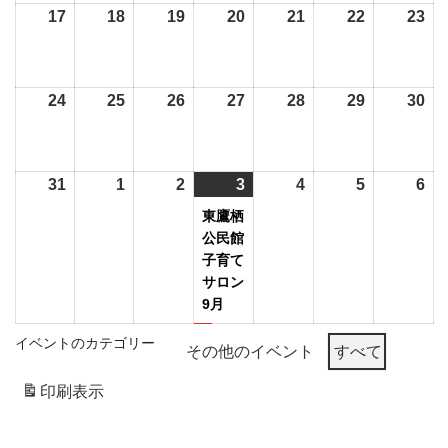
月
月
月
月
月
月
月
17
2026
18
2026
19
2026
20
2026
21
2026
22
2026
23
20
10
11
12
13
14
15
16
年
年
年
年
年
年
年
日
日
日
日
日
日
日
8
8
8
8
8
8
8
月
月
月
月
月
月
月
24
2026
25
2026
26
2026
27
2026
28
2026
29
2026
30
20
17
18
19
20
21
22
23
年
年
年
年
年
年
年
日
日
日
日
日
日
日
8
8
8
8
8
8
8
月
月
月
月
月
月
月
31
2026
1
2026
2
2026
3
2026
(1
4
2026
5
2026
6
20
24
25
26
27
28
29
30
年
年
年
年
件
年
年
年
東鷹栖
日
日
日
日
日
日
日
8
9
9
9
の
9
9
9
公民館
月
月
月
月
イ
月
月
月
子育て
サロン
31
1
2
3
ベ
4
5
6
9月
日
日
日
日
ン
日
日
日
ト)
イベントのカテゴリー
その他のイベント
すべて
印刷
表示