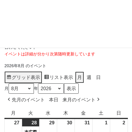
■
北海道新聞社イベントカレンダー
（道内の様々なイベントが紹介されています）
●楽しいイベントがありましたらご連絡ください。（高橋新聞店
0120－513－843）
※内容によっては掲載ができない場合があります。詳しくはお問
合わせください。
イベントは詳細が分かり次第随時更新しています
2026年8月 のイベント
グリッド
表示
リスト
表示
月
週
日
月
年
先月のイベント
本日
来月のイベント
月
月
火
火
水
水
木
木
金
金
土
土
日
日
曜
曜
曜
曜
曜
曜
曜
27
2026
28
2026
(1
29
2026
30
2026
31
2026
1
2026
2
20
日
日
日
日
日
日
日
年
年
件
年
年
年
年
年
末広図