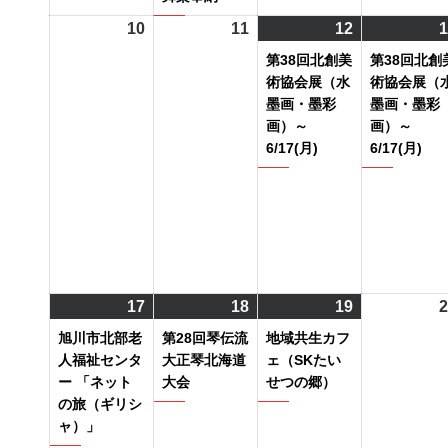
日
日
ン
日
10
2024
11
2024
12
2024
(1
1
ト)
年
年
年
件
第38回北創美
第38回北創
6
6
6
の
術協会展（水
術協会展（
月
月
月
イ
墨画・墨彩
墨画・墨彩
画）～
画）～
10
11
12
ベ
6/17(月)
6/17(月)
日
日
日
ン
ト)
17
2024
(2
18
2024
(1
19
2024
(1
2
年
件
年
件
年
件
旭川市北部老
第28回琴伝流
地域共生カフ
6
の
6
の
6
の
人福祉センタ
大正琴北海道
ェ（SKたい
月
イ
月
イ
月
イ
ー 「ネット
大会
せつの郷）
の旅（ギリシ
17
ベ
18
ベ
19
ベ
ャ）」
日
ン
日
ン
日
ン