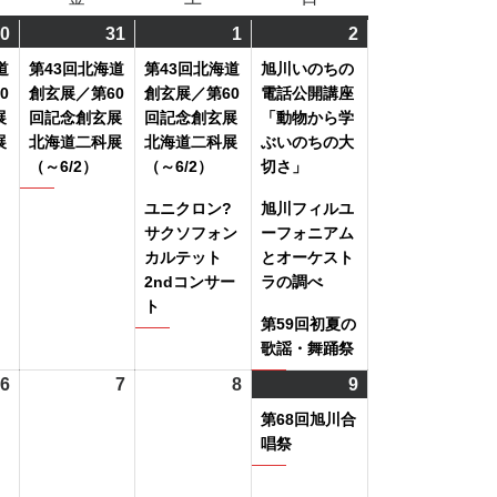
曜
曜
曜
0
2024
(2
31
2024
(1
1
2024
(2
2
2024
(4
日
日
日
年
件
年
件
年
件
年
件
道
第43回北海道
第43回北海道
旭川いのちの
5
の
5
の
6
の
6
の
0
創玄展／第60
創玄展／第60
電話公開講座
月
イ
月
イ
月
イ
月
イ
展
回記念創玄展
回記念創玄展
「動物から学
展
北海道二科展
北海道二科展
ぶいのちの大
30
ベ
31
ベ
1
ベ
2
ベ
（～6/2）
（～6/2）
切さ」
日
ン
日
ン
日
ン
日
ン
ト)
ト)
ト)
ト)
ユニクロン?
旭川フィルユ
サクソフォン
ーフォニアム
カルテット
とオーケスト
2ndコンサー
ラの調べ
ト
第59回初夏の
歌謡・舞踊祭
6
2024
7
2024
8
2024
9
2024
(1
年
年
年
年
件
第68回旭川合
6
6
6
6
の
唱祭
月
月
月
月
イ
6
7
8
9
ベ