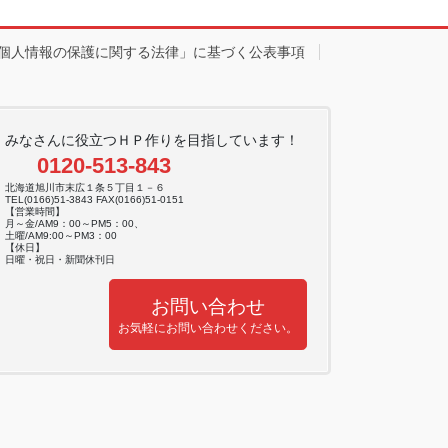
個人情報の保護に関する法律」に基づく公表事項
みなさんに役立つＨＰ作りを目指しています！
0120-513-843
北海道旭川市末広１条５丁目１－６
TEL(0166)51-3843 FAX(0166)51-0151
【営業時間】
月～金/AM9：00～PM5：00、
土曜/AM9:00～PM3：00
【休日】
日曜・祝日・新聞休刊日
お問い合わせ
お気軽にお問い合わせください。