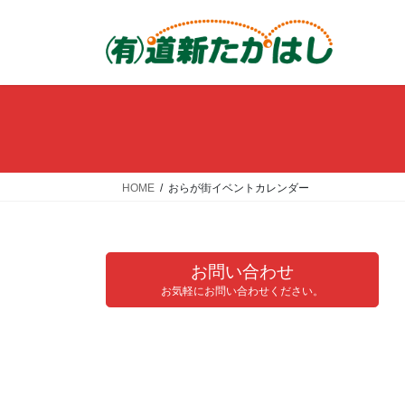
コ
ナ
ン
ビ
テ
ゲ
ン
ー
ツ
シ
へ
ョ
ス
ン
キ
に
ッ
移
HOME
おらが街イベントカレンダー
プ
動
お問い合わせ
お気軽にお問い合わせください。