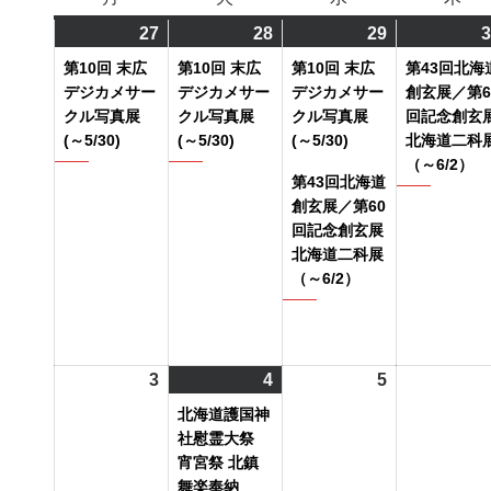
曜
曜
曜
曜
27
2024
(1
28
2024
(1
29
2024
(2
3
日
日
日
日
年
件
年
件
年
件
第10回 末広
第10回 末広
第10回 末広
第43回北海
5
の
5
の
5
の
デジカメサー
デジカメサー
デジカメサー
創玄展／第6
月
イ
月
イ
月
イ
クル写真展
クル写真展
クル写真展
回記念創玄
(～5/30)
(～5/30)
(～5/30)
北海道二科
27
ベ
28
ベ
29
ベ
（～6/2）
日
ン
日
ン
日
ン
第43回北海道
ト)
ト)
ト)
創玄展／第60
回記念創玄展
北海道二科展
（～6/2）
3
2024
4
2024
(1
5
2024
年
年
件
年
北海道護国神
6
6
の
6
社慰霊大祭
月
月
イ
月
宵宮祭 北鎮
舞楽奉納
3
4
ベ
5