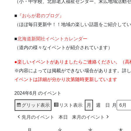
（小・中学校、北部老人福祉センター、末広地域活動
■
『おらが君のブログ』
（ほぼ毎日更新中！！地域の楽しい話題をご紹介して
■
北海道新聞社イベントカレンダー
（道内の様々なイベントが紹介されています）
●楽しいイベントがありましたらご連絡ください。（高橋新聞
※内容によっては掲載ができない場合があります。詳
イベントは詳細が分かり次第随時更新しています
2024年6月 のイベント
グリッド
表示
リスト
表示
月
週
日
月
先月のイベント
本日
来月のイベント
月
月
火
火
水
水
木
木