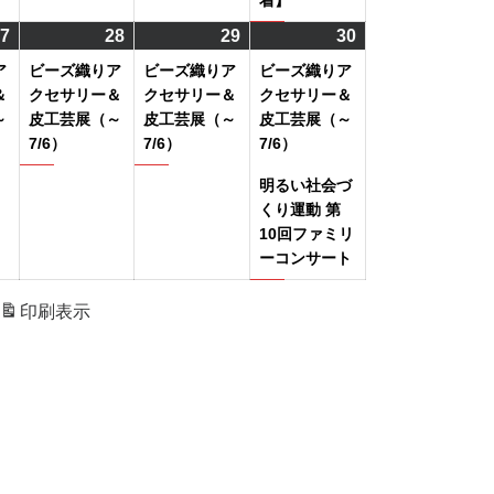
着】
ト)
7
2024
(1
28
2024
(1
29
2024
(1
30
2024
(2
年
件
年
件
年
件
年
件
ア
ビーズ織りア
ビーズ織りア
ビーズ織りア
6
の
6
の
6
の
6
の
＆
クセサリー＆
クセサリー＆
クセサリー＆
月
イ
月
イ
月
イ
月
イ
～
皮工芸展（～
皮工芸展（～
皮工芸展（～
7/6）
7/6）
7/6）
27
ベ
28
ベ
29
ベ
30
ベ
日
ン
日
ン
日
ン
日
ン
明るい社会づ
ト)
ト)
ト)
ト)
くり運動 第
10回ファミリ
ーコンサート
印刷
表示