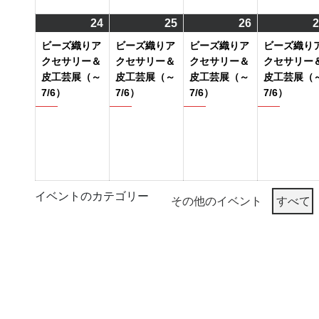
ト)
ト)
ト)
24
2024
(1
25
2024
(1
26
2024
(1
2
年
件
年
件
年
件
ビーズ織りア
ビーズ織りア
ビーズ織りア
ビーズ織り
6
の
6
の
6
の
クセサリー＆
クセサリー＆
クセサリー＆
クセサリー
月
イ
月
イ
月
イ
皮工芸展（～
皮工芸展（～
皮工芸展（～
皮工芸展（
7/6）
7/6）
7/6）
7/6）
24
ベ
25
ベ
26
ベ
日
ン
日
ン
日
ン
ト)
ト)
ト)
イベントのカテゴリー
その他のイベント
すべて