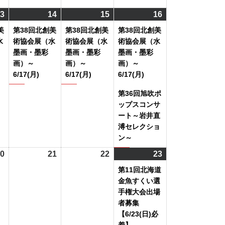
日
日
日
日
ン
3
2024
(1
14
2024
(1
15
2024
(1
16
2024
(2
ト)
年
件
年
件
年
件
年
件
美
第38回北創美
第38回北創美
第38回北創美
6
の
6
の
6
の
6
の
水
術協会展（水
術協会展（水
術協会展（水
月
イ
月
イ
月
イ
月
イ
墨画・墨彩
墨画・墨彩
墨画・墨彩
画）～
画）～
画）～
13
ベ
14
ベ
15
ベ
16
ベ
6/17(月)
6/17(月)
6/17(月)
日
ン
日
ン
日
ン
日
ン
ト)
ト)
ト)
ト)
第36回旭吹ポ
ップスコンサ
ート～岩井直
溥セレクショ
ン～
0
2024
21
2024
22
2024
23
2024
(1
年
年
年
年
件
第11回北海道
6
6
6
6
の
金魚すくい選
月
月
月
月
イ
手権大会出場
者募集
20
21
22
23
ベ
【6/23(日)必
日
日
日
日
ン