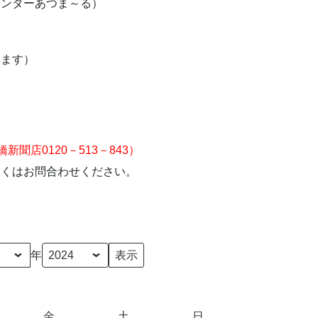
センターあつま～る）
います）
店0120－513－843）
しくはお問合わせください。
年
金
金
土
土
日
日